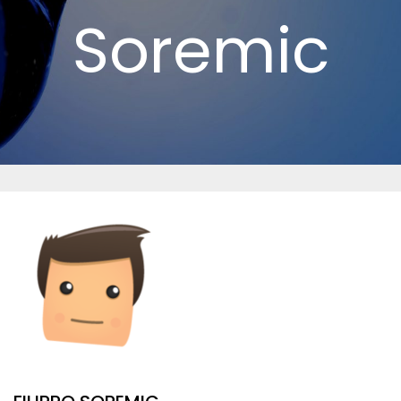
Soremic
Home
Speaker
Filippo Soremic